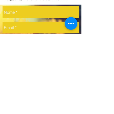
Invia
3R srl
Soluzioni Energetiche Integrate
P.iva
02927500807
info@esco3r.it